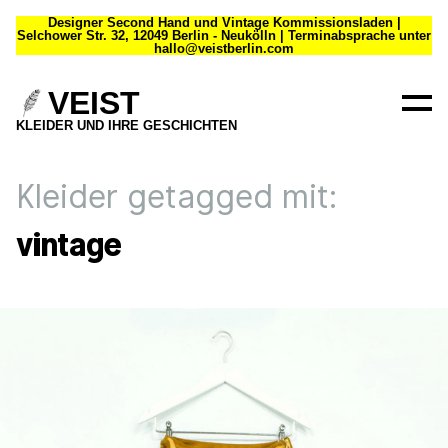
Designer Second Hand und Vintage Kommissionsladen |
Selchower Str. 32, 12049 Berlin - Neukölln | Terminabsprache unter
hallo@veistberlin.com
VEIST
KLEIDER UND IHRE GESCHICHTEN
Kleider getagged mit:
vintage